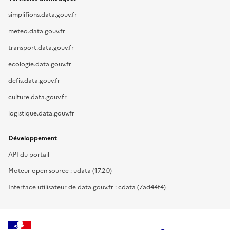
simplifions.data.gouv.fr
meteo.data.gouv.fr
transport.data.gouv.fr
ecologie.data.gouv.fr
defis.data.gouv.fr
culture.data.gouv.fr
logistique.data.gouv.fr
Développement
API du portail
Moteur open source : udata (17.2.0)
Interface utilisateur de data.gouv.fr : cdata (7ad44f4)