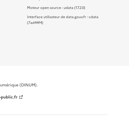
Moteur open source : udata (17.2.0)
Interface utilisateur de data.gouv.fr : cdata
(7ad44f4)
 Numérique (DINUM).
-public.fr