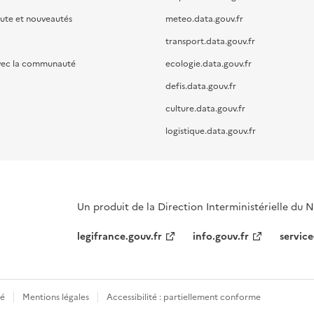
oute et nouveautés
meteo.data.gouv.fr
transport.data.gouv.fr
vec la communauté
ecologie.data.gouv.fr
defis.data.gouv.fr
culture.data.gouv.fr
logistique.data.gouv.fr
Un produit de la Direction Interministérielle du
legifrance.gouv.fr
info.gouv.fr
service
té
Mentions légales
Accessibilité : partiellement conforme