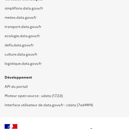
simplifions.data.gouv.fr
meteo.data.gouv.fr
transport.data.gouv.fr
ecologie.data.gouv.fr
defis.data.gouv.fr
culture.data.gouv.fr
logistique.data.gouv.fr
Développement
API du portail
Moteur open source : udata (17.2.0)
Interface utilisateur de data.gouv.fr : cdata (7ad44f4)