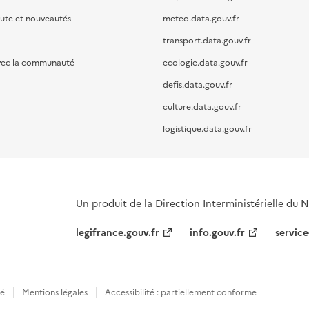
oute et nouveautés
meteo.data.gouv.fr
transport.data.gouv.fr
vec la communauté
ecologie.data.gouv.fr
defis.data.gouv.fr
culture.data.gouv.fr
logistique.data.gouv.fr
Un produit de la Direction Interministérielle du
legifrance.gouv.fr
info.gouv.fr
service
té
Mentions légales
Accessibilité : partiellement conforme