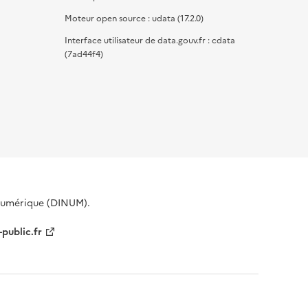
Moteur open source : udata (17.2.0)
Interface utilisateur de data.gouv.fr : cdata
(7ad44f4)
 Numérique (DINUM).
-public.fr