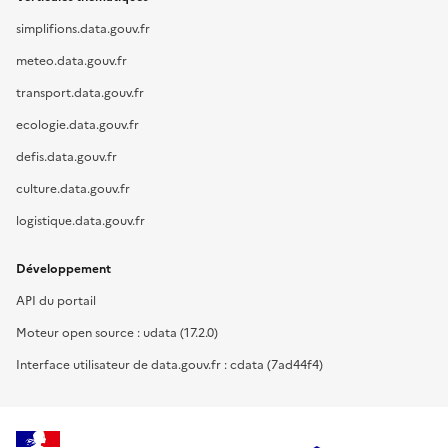
simplifions.data.gouv.fr
meteo.data.gouv.fr
transport.data.gouv.fr
ecologie.data.gouv.fr
defis.data.gouv.fr
culture.data.gouv.fr
logistique.data.gouv.fr
Développement
API du portail
Moteur open source : udata (17.2.0)
Interface utilisateur de data.gouv.fr : cdata (7ad44f4)