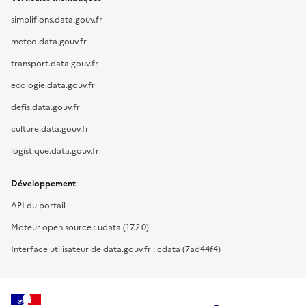
simplifions.data.gouv.fr
meteo.data.gouv.fr
transport.data.gouv.fr
ecologie.data.gouv.fr
defis.data.gouv.fr
culture.data.gouv.fr
logistique.data.gouv.fr
Développement
API du portail
Moteur open source : udata (17.2.0)
Interface utilisateur de data.gouv.fr : cdata (7ad44f4)