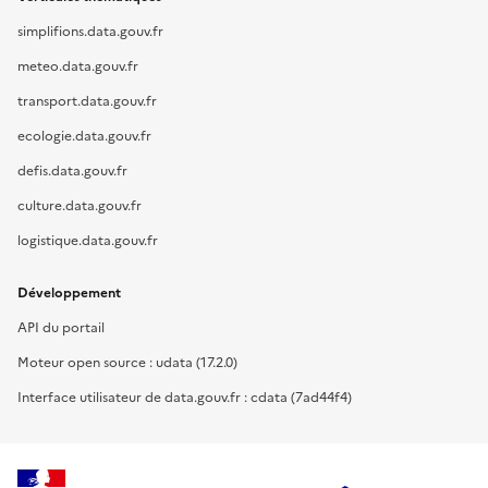
simplifions.data.gouv.fr
meteo.data.gouv.fr
transport.data.gouv.fr
ecologie.data.gouv.fr
defis.data.gouv.fr
culture.data.gouv.fr
logistique.data.gouv.fr
Développement
API du portail
Moteur open source : udata (17.2.0)
Interface utilisateur de data.gouv.fr : cdata (7ad44f4)