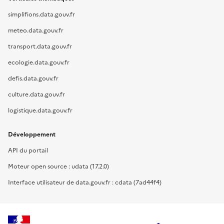
simplifions.data.gouv.fr
meteo.data.gouv.fr
transport.data.gouv.fr
ecologie.data.gouv.fr
defis.data.gouv.fr
culture.data.gouv.fr
logistique.data.gouv.fr
Développement
API du portail
Moteur open source : udata (17.2.0)
Interface utilisateur de data.gouv.fr : cdata (7ad44f4)