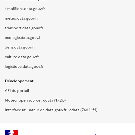
simplifions.data.gouv.fr
meteo.data.gouv.fr
transport.data.gouv.fr
ecologie.data.gouv.fr
defis.data.gouv.fr
culture.data.gouv.fr
logistique.data.gouv.fr
Développement
API du portail
Moteur open source : udata (17.2.0)
Interface utilisateur de data.gouv.fr : cdata (7ad44f4)