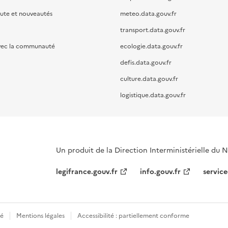
oute et nouveautés
meteo.data.gouv.fr
transport.data.gouv.fr
vec la communauté
ecologie.data.gouv.fr
defis.data.gouv.fr
culture.data.gouv.fr
logistique.data.gouv.fr
Un produit de la Direction Interministérielle du
legifrance.gouv.fr
info.gouv.fr
service
té
Mentions légales
Accessibilité : partiellement conforme