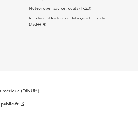
Moteur open source : udata (17.2.0)
Interface utilisateur de data.gouv.fr : cdata
(7ad44f4)
 Numérique (DINUM).
-public.fr