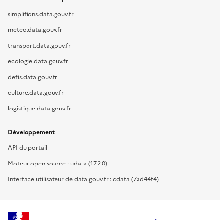
simplifions.data.gouv.fr
meteo.data.gouv.fr
transport.data.gouv.fr
ecologie.data.gouv.fr
defis.data.gouv.fr
culture.data.gouv.fr
logistique.data.gouv.fr
Développement
API du portail
Moteur open source : udata (17.2.0)
Interface utilisateur de data.gouv.fr : cdata (7ad44f4)