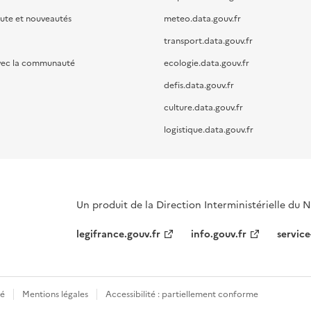
oute et nouveautés
meteo.data.gouv.fr
transport.data.gouv.fr
vec la communauté
ecologie.data.gouv.fr
defis.data.gouv.fr
culture.data.gouv.fr
logistique.data.gouv.fr
Un produit de la Direction Interministérielle du
legifrance.gouv.fr
info.gouv.fr
service
té
Mentions légales
Accessibilité : partiellement conforme