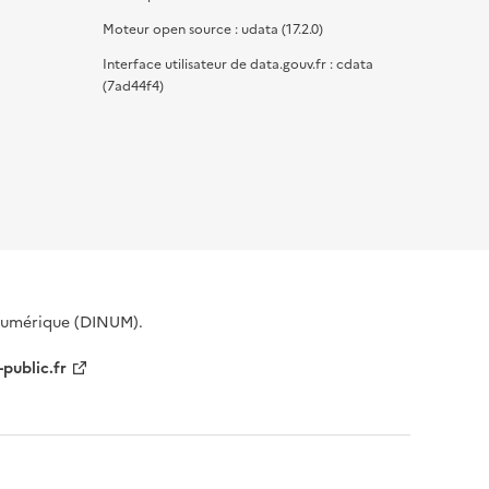
Moteur open source : udata (17.2.0)
Interface utilisateur de data.gouv.fr : cdata
(7ad44f4)
 Numérique (DINUM).
-public.fr