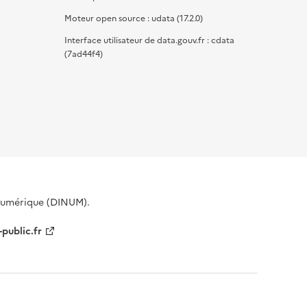
Moteur open source : udata (17.2.0)
Interface utilisateur de data.gouv.fr : cdata
(7ad44f4)
 Numérique (DINUM).
-public.fr