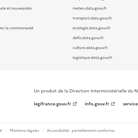
oute et nouveautés
meteo.data.gouv.fr
transport.data.gouv.fr
vec la communauté
ecologie.data.gouv.fr
defis.data.gouv.fr
culture.data.gouv.fr
logistique.data.gouv.fr
Un produit de la Direction Interministérielle du
legifrance.gouv.fr
info.gouv.fr
service
té
Mentions légales
Accessibilité : partiellement conforme