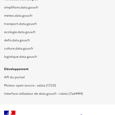
simplifions.data.gouv.fr
meteo.data.gouv.fr
transport.data.gouv.fr
ecologie.data.gouv.fr
defis.data.gouv.fr
culture.data.gouv.fr
logistique.data.gouv.fr
Développement
API du portail
Moteur open source : udata (17.2.0)
Interface utilisateur de data.gouv.fr : cdata (7ad44f4)