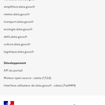
simplifions.data.gouv.fr
meteo.data.gouv.fr
transport.data.gouv.fr
ecologie.data.gouv.fr
defis.data.gouv.fr
culture.data.gouv.fr
logistique.data.gouv.fr
Développement
API du portail
Moteur open source : udata (17.2.0)
Interface utilisateur de data.gouv.fr : cdata (7ad44f4)