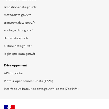
simplifions.data.gouv.fr
meteo.data.gouv.fr
transport.data.gouv.fr
ecologie.data.gouv.fr
defis.data.gouv.fr
culture.data.gouv.fr
logistique.data.gouv.fr
Développement
API du portail
Moteur open source : udata (17.2.0)
Interface utilisateur de data.gouv.fr : cdata (7ad44f4)