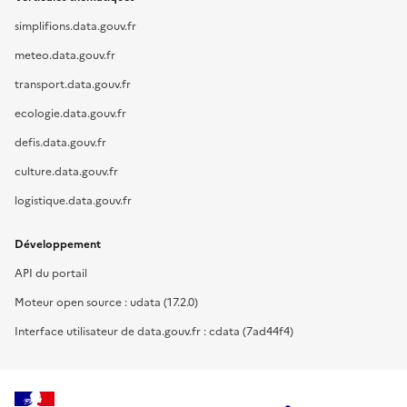
simplifions.data.gouv.fr
meteo.data.gouv.fr
transport.data.gouv.fr
ecologie.data.gouv.fr
defis.data.gouv.fr
culture.data.gouv.fr
logistique.data.gouv.fr
Développement
API du portail
Moteur open source : udata (17.2.0)
Interface utilisateur de data.gouv.fr : cdata (7ad44f4)