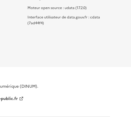
Moteur open source : udata (17.2.0)
Interface utilisateur de data.gouv.fr : cdata
(7ad44f4)
 Numérique (DINUM).
-public.fr