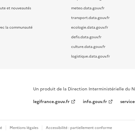
oute et nouveautés
meteo.data.gouv.fr
transport.data.gouv.fr
vec la communauté
ecologie.data.gouv.fr
defis.data.gouv.fr
culture.data.gouv.fr
logistique.data.gouv.fr
Un produit de la Direction Interministérielle du
legifrance.gouv.fr
info.gouv.fr
service
té
Mentions légales
Accessibilité : partiellement conforme