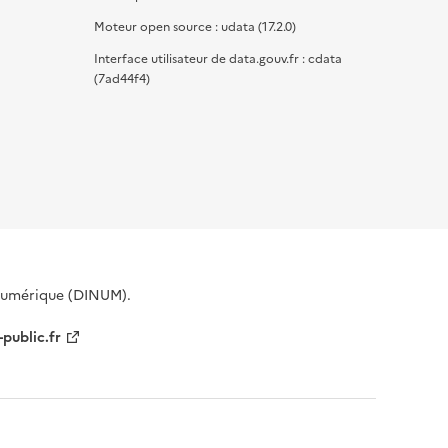
Moteur open source : udata (17.2.0)
Interface utilisateur de data.gouv.fr : cdata
(7ad44f4)
 Numérique (DINUM).
-public.fr