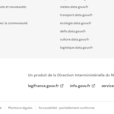
oute et nouveautés
meteo.data.gouv.fr
transport.data.gouv.fr
vec la communauté
ecologie.data.gouv.fr
defis.data.gouv.fr
culture.data.gouv.fr
logistique.data.gouv.fr
Un produit de la Direction Interministérielle du
legifrance.gouv.fr
info.gouv.fr
service
té
Mentions légales
Accessibilité : partiellement conforme