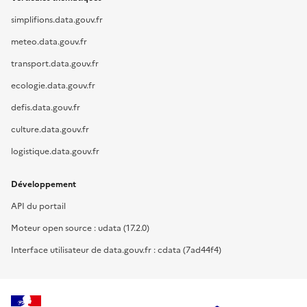
simplifions.data.gouv.fr
meteo.data.gouv.fr
transport.data.gouv.fr
ecologie.data.gouv.fr
defis.data.gouv.fr
culture.data.gouv.fr
logistique.data.gouv.fr
Développement
API du portail
Moteur open source : udata (17.2.0)
Interface utilisateur de data.gouv.fr : cdata (7ad44f4)