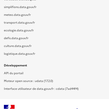
simplifions.data.gouv.fr
meteo.data.gouv.fr
transport.data.gouv.fr
ecologie.data.gouv.fr
defis.data.gouv.fr
culture.data.gouv.fr
logistique.data.gouv.fr
Développement
API du portail
Moteur open source : udata (17.2.0)
Interface utilisateur de data.gouv.fr : cdata (7ad44f4)