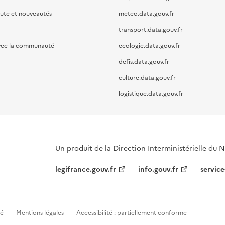
oute et nouveautés
meteo.data.gouv.fr
transport.data.gouv.fr
vec la communauté
ecologie.data.gouv.fr
defis.data.gouv.fr
culture.data.gouv.fr
logistique.data.gouv.fr
Un produit de la Direction Interministérielle du
legifrance.gouv.fr
info.gouv.fr
service
té
Mentions légales
Accessibilité : partiellement conforme