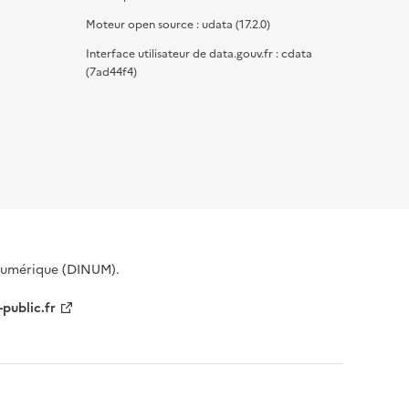
Moteur open source : udata (17.2.0)
Interface utilisateur de data.gouv.fr : cdata
(7ad44f4)
 Numérique (DINUM).
-public.fr