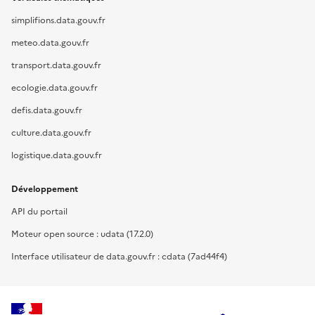
simplifions.data.gouv.fr
meteo.data.gouv.fr
transport.data.gouv.fr
ecologie.data.gouv.fr
defis.data.gouv.fr
culture.data.gouv.fr
logistique.data.gouv.fr
Développement
API du portail
Moteur open source : udata (17.2.0)
Interface utilisateur de data.gouv.fr : cdata (7ad44f4)