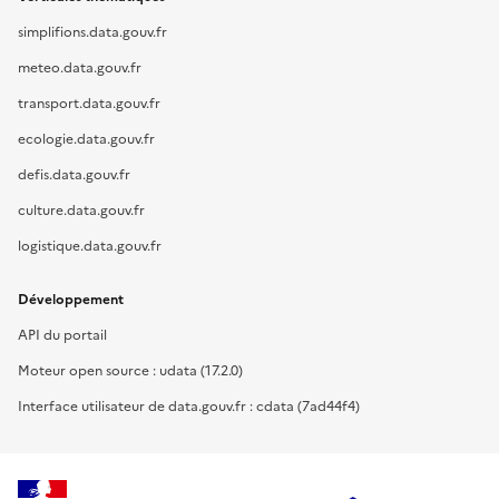
simplifions.data.gouv.fr
meteo.data.gouv.fr
transport.data.gouv.fr
ecologie.data.gouv.fr
defis.data.gouv.fr
culture.data.gouv.fr
logistique.data.gouv.fr
Développement
API du portail
Moteur open source : udata (17.2.0)
Interface utilisateur de data.gouv.fr : cdata (7ad44f4)