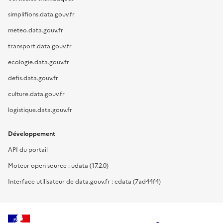
simplifions.data.gouv.fr
meteo.data.gouv.fr
transport.data.gouv.fr
ecologie.data.gouv.fr
defis.data.gouv.fr
culture.data.gouv.fr
logistique.data.gouv.fr
Développement
API du portail
Moteur open source : udata (17.2.0)
Interface utilisateur de data.gouv.fr : cdata (7ad44f4)