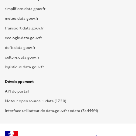
simplifions.data.gouv.fr
meteo.data.gouv.fr
transport.data.gouv.fr
ecologie.data.gouv.fr
defis.data.gouv.fr
culture.data.gouv.fr
logistique.data.gouv.fr
Développement
API du portail
Moteur open source : udata (17.2.0)
Interface utilisateur de data.gouv.fr : cdata (7ad44f4)