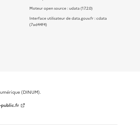
Moteur open source : udata (17.2.0)
Interface utilisateur de data.gouv.fr : cdata
(7ad44f4)
 Numérique (DINUM).
-public.fr