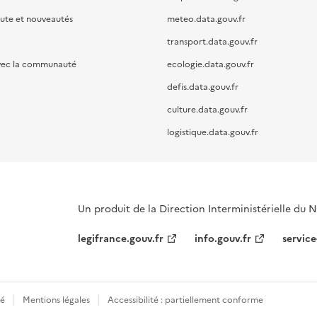
oute et nouveautés
meteo.data.gouv.fr
transport.data.gouv.fr
vec la communauté
ecologie.data.gouv.fr
defis.data.gouv.fr
culture.data.gouv.fr
logistique.data.gouv.fr
Un produit de la Direction Interministérielle du
legifrance.gouv.fr
info.gouv.fr
service
té
Mentions légales
Accessibilité : partiellement conforme