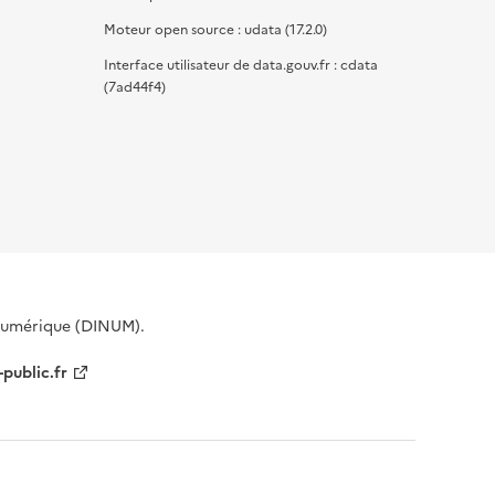
Moteur open source : udata (17.2.0)
Interface utilisateur de data.gouv.fr : cdata
(7ad44f4)
 Numérique (DINUM).
-public.fr