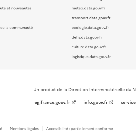
oute et nouveautés
meteo.data.gouv.fr
transport.data.gouv.fr
vec la communauté
ecologie.data.gouv.fr
defis.data.gouv.fr
culture.data.gouv.fr
logistique.data.gouv.fr
Un produit de la Direction Interministérielle du
legifrance.gouv.fr
info.gouv.fr
service
té
Mentions légales
Accessibilité : partiellement conforme