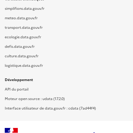
simplifions.data.gouv.fr
meteo.data.gouv.fr
transport.data.gouv.fr
ecologie.data.gouv.fr
defis.data.gouv.fr
culture.data.gouv.fr
logistique.data.gouv.fr
Développement
API du portail
Moteur open source : udata (17.2.0)
Interface utilisateur de data.gouv.fr : cdata (7ad44f4)