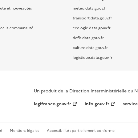
oute et nouveautés
meteo.data.gouv.fr
transport.data.gouv.fr
vec la communauté
ecologie.data.gouv.fr
defis.data.gouv.fr
culture.data.gouv.fr
logistique.data.gouv.fr
Un produit de la Direction Interministérielle du
legifrance.gouv.fr
info.gouv.fr
service
té
Mentions légales
Accessibilité : partiellement conforme