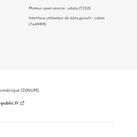
Moteur open source : udata (17.2.0)
Interface utilisateur de data.gouv.fr : cdata
(7ad44f4)
 Numérique (DINUM).
-public.fr