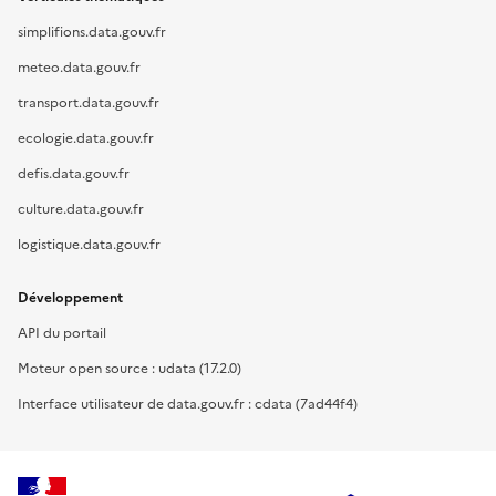
simplifions.data.gouv.fr
meteo.data.gouv.fr
transport.data.gouv.fr
ecologie.data.gouv.fr
defis.data.gouv.fr
culture.data.gouv.fr
logistique.data.gouv.fr
Développement
API du portail
Moteur open source : udata (17.2.0)
Interface utilisateur de data.gouv.fr : cdata (7ad44f4)