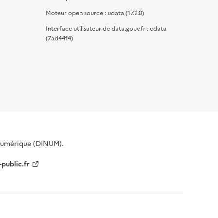
Moteur open source : udata (17.2.0)
Interface utilisateur de data.gouv.fr : cdata
(7ad44f4)
 Numérique (DINUM).
-public.fr