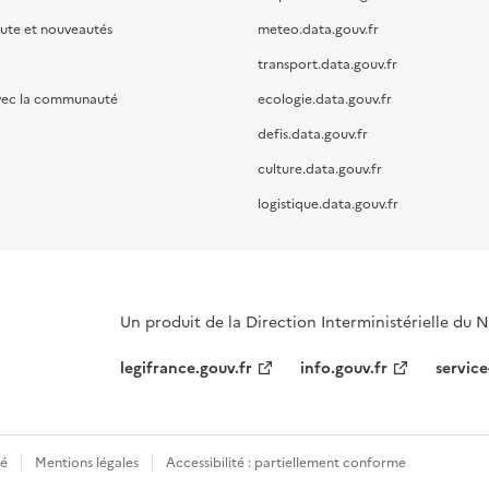
oute et nouveautés
meteo.data.gouv.fr
transport.data.gouv.fr
vec la communauté
ecologie.data.gouv.fr
defis.data.gouv.fr
culture.data.gouv.fr
logistique.data.gouv.fr
Un produit de la Direction Interministérielle du
legifrance.gouv.fr
info.gouv.fr
service
té
Mentions légales
Accessibilité : partiellement conforme