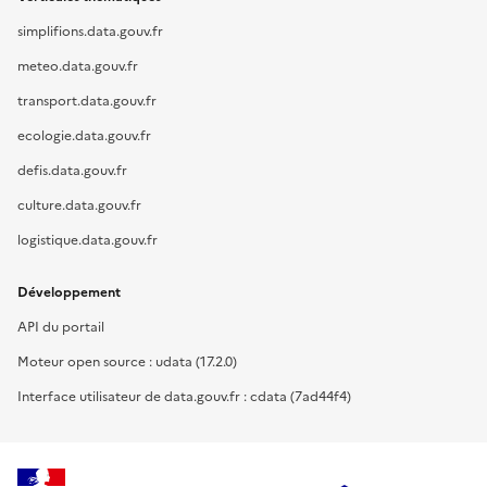
simplifions.data.gouv.fr
meteo.data.gouv.fr
transport.data.gouv.fr
ecologie.data.gouv.fr
defis.data.gouv.fr
culture.data.gouv.fr
logistique.data.gouv.fr
Développement
API du portail
Moteur open source : udata (17.2.0)
Interface utilisateur de data.gouv.fr : cdata (7ad44f4)