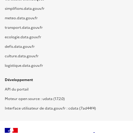
simplifions.data.gouv.fr
meteo.data.gouv.fr
transport.data.gouv.fr
ecologie.data.gouv.fr
defis.data.gouv.fr
culture.data.gouv.fr
logistique.data.gouv.fr
Développement
API du portail
Moteur open source : udata (17.2.0)
Interface utilisateur de data.gouv.fr : cdata (7ad44f4)