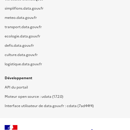
simplifions.data.gouv.fr
meteo.data.gouv.fr
transport.data.gouv.fr
ecologie.data.gouv.fr
defis.data.gouv.fr
culture.data.gouv.fr
logistique.data.gouv.fr
Développement
API du portail
Moteur open source : udata (17.2.0)
Interface utilisateur de data.gouv.fr : cdata (7ad44f4)