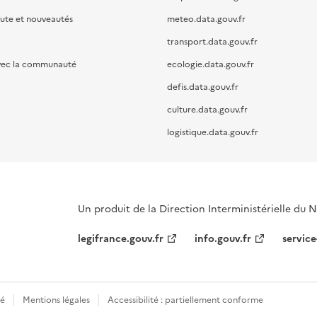
oute et nouveautés
meteo.data.gouv.fr
transport.data.gouv.fr
vec la communauté
ecologie.data.gouv.fr
defis.data.gouv.fr
culture.data.gouv.fr
logistique.data.gouv.fr
Un produit de la Direction Interministérielle du
legifrance.gouv.fr
info.gouv.fr
service
té
Mentions légales
Accessibilité : partiellement conforme