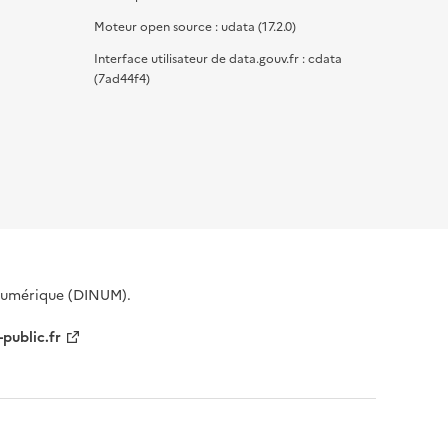
Moteur open source : udata (17.2.0)
Interface utilisateur de data.gouv.fr : cdata
(7ad44f4)
 Numérique (DINUM).
-public.fr