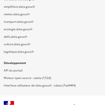
simplifions.data.gouv.fr
meteo.data.gouv.fr
transport.data.gouv.fr
ecologie.data.gouv.fr
defis.data.gouv.fr
culture.data.gouv.fr
logistique.data.gouv.fr
Développement
API du portail
Moteur open source : udata (17.2.0)
Interface utilisateur de data.gouv.fr : cdata (7ad44f4)