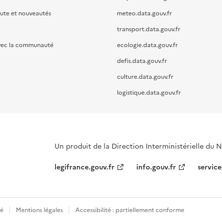
oute et nouveautés
meteo.data.gouv.fr
transport.data.gouv.fr
vec la communauté
ecologie.data.gouv.fr
defis.data.gouv.fr
culture.data.gouv.fr
logistique.data.gouv.fr
Un produit de la Direction Interministérielle du
legifrance.gouv.fr
info.gouv.fr
service
té
Mentions légales
Accessibilité : partiellement conforme