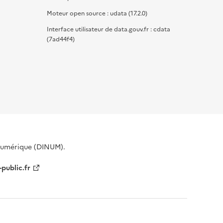
Moteur open source : udata (17.2.0)
Interface utilisateur de data.gouv.fr : cdata
(7ad44f4)
 Numérique (DINUM).
-public.fr