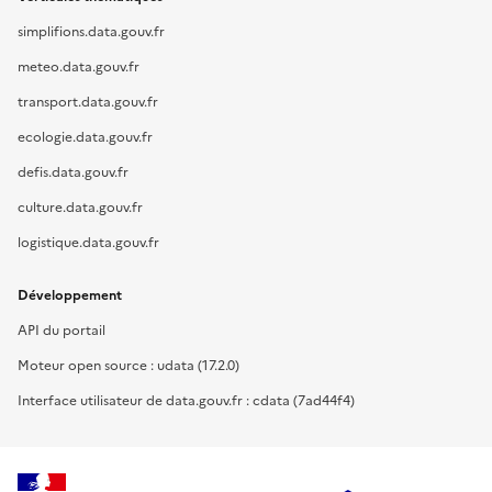
simplifions.data.gouv.fr
meteo.data.gouv.fr
transport.data.gouv.fr
ecologie.data.gouv.fr
defis.data.gouv.fr
culture.data.gouv.fr
logistique.data.gouv.fr
Développement
API du portail
Moteur open source : udata (17.2.0)
Interface utilisateur de data.gouv.fr : cdata (7ad44f4)