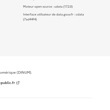
Moteur open source : udata (17.2.0)
Interface utilisateur de data.gouv.fr : cdata
(7ad44f4)
 Numérique (DINUM).
-public.fr