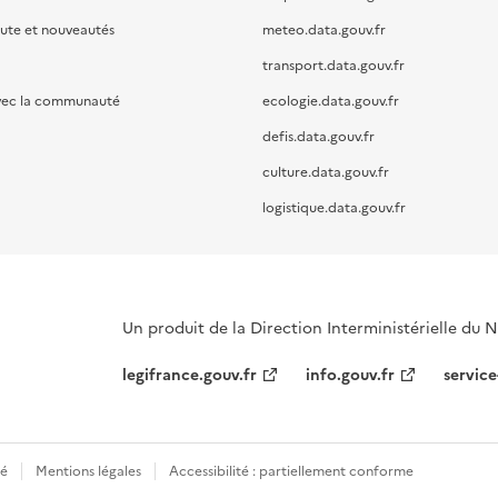
oute et nouveautés
meteo.data.gouv.fr
transport.data.gouv.fr
vec la communauté
ecologie.data.gouv.fr
defis.data.gouv.fr
culture.data.gouv.fr
logistique.data.gouv.fr
Un produit de la Direction Interministérielle du
legifrance.gouv.fr
info.gouv.fr
service
té
Mentions légales
Accessibilité : partiellement conforme