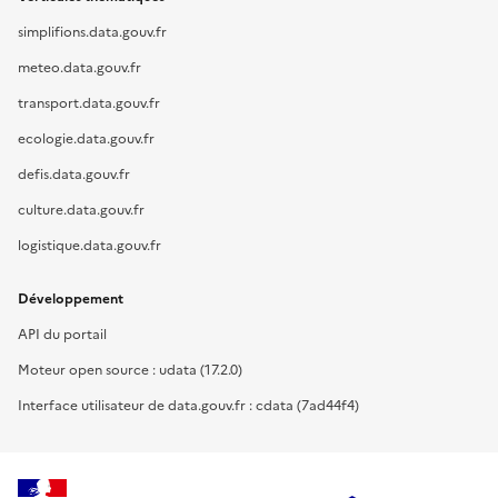
simplifions.data.gouv.fr
meteo.data.gouv.fr
transport.data.gouv.fr
ecologie.data.gouv.fr
defis.data.gouv.fr
culture.data.gouv.fr
logistique.data.gouv.fr
Développement
API du portail
Moteur open source : udata (17.2.0)
Interface utilisateur de data.gouv.fr : cdata (7ad44f4)