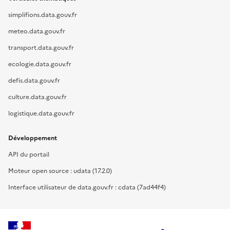
simplifions.data.gouv.fr
meteo.data.gouv.fr
transport.data.gouv.fr
ecologie.data.gouv.fr
defis.data.gouv.fr
culture.data.gouv.fr
logistique.data.gouv.fr
Développement
API du portail
Moteur open source : udata (17.2.0)
Interface utilisateur de data.gouv.fr : cdata (7ad44f4)