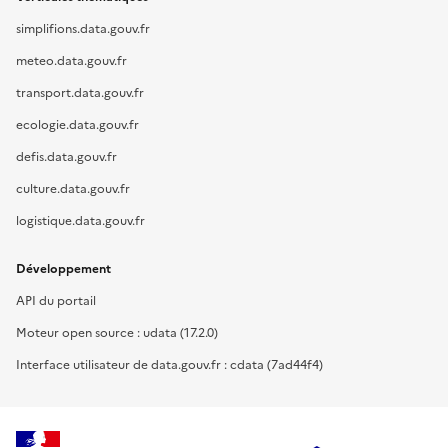
simplifions.data.gouv.fr
meteo.data.gouv.fr
transport.data.gouv.fr
ecologie.data.gouv.fr
defis.data.gouv.fr
culture.data.gouv.fr
logistique.data.gouv.fr
Développement
API du portail
Moteur open source : udata (17.2.0)
Interface utilisateur de data.gouv.fr : cdata (7ad44f4)