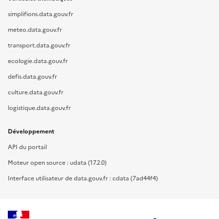
simplifions.data.gouv.fr
meteo.data.gouv.fr
transport.data.gouv.fr
ecologie.data.gouv.fr
defis.data.gouv.fr
culture.data.gouv.fr
logistique.data.gouv.fr
Développement
API du portail
Moteur open source : udata (17.2.0)
Interface utilisateur de data.gouv.fr : cdata (7ad44f4)