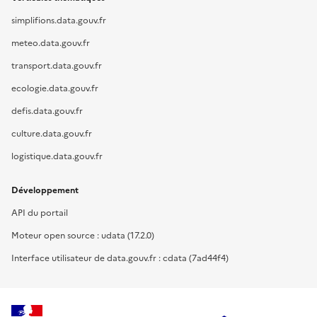
simplifions.data.gouv.fr
meteo.data.gouv.fr
transport.data.gouv.fr
ecologie.data.gouv.fr
defis.data.gouv.fr
culture.data.gouv.fr
logistique.data.gouv.fr
Développement
API du portail
Moteur open source : udata (17.2.0)
Interface utilisateur de data.gouv.fr : cdata (7ad44f4)