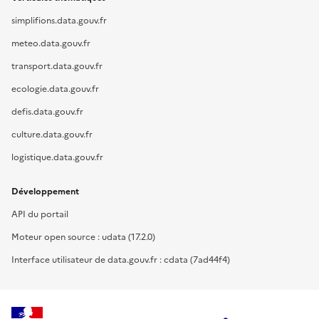
simplifions.data.gouv.fr
meteo.data.gouv.fr
transport.data.gouv.fr
ecologie.data.gouv.fr
defis.data.gouv.fr
culture.data.gouv.fr
logistique.data.gouv.fr
Développement
API du portail
Moteur open source : udata (17.2.0)
Interface utilisateur de data.gouv.fr : cdata (7ad44f4)