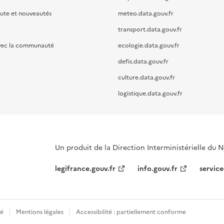
oute et nouveautés
meteo.data.gouv.fr
transport.data.gouv.fr
vec la communauté
ecologie.data.gouv.fr
defis.data.gouv.fr
culture.data.gouv.fr
logistique.data.gouv.fr
Un produit de la Direction Interministérielle du
legifrance.gouv.fr
info.gouv.fr
service
té
Mentions légales
Accessibilité : partiellement conforme