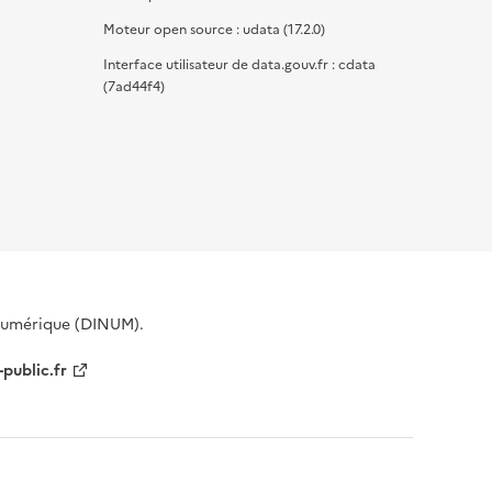
Moteur open source : udata (17.2.0)
Interface utilisateur de data.gouv.fr : cdata
(7ad44f4)
 Numérique (DINUM).
-public.fr