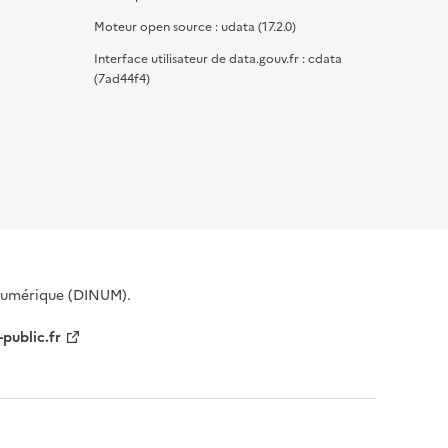
Moteur open source : udata (17.2.0)
Interface utilisateur de data.gouv.fr : cdata
(7ad44f4)
 Numérique (DINUM).
-public.fr