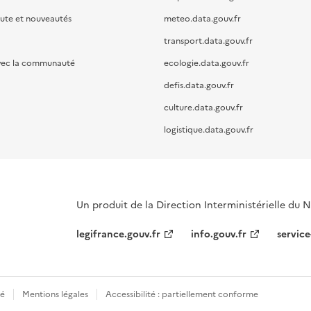
oute et nouveautés
meteo.data.gouv.fr
transport.data.gouv.fr
vec la communauté
ecologie.data.gouv.fr
defis.data.gouv.fr
culture.data.gouv.fr
logistique.data.gouv.fr
Un produit de la Direction Interministérielle du
legifrance.gouv.fr
info.gouv.fr
service
té
Mentions légales
Accessibilité : partiellement conforme