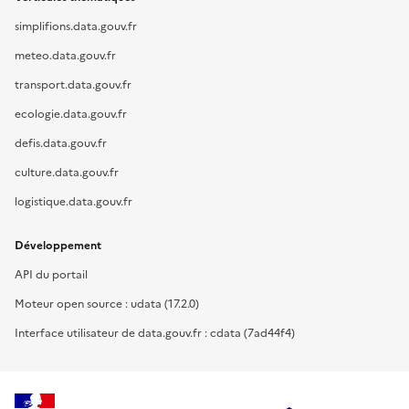
simplifions.data.gouv.fr
meteo.data.gouv.fr
transport.data.gouv.fr
ecologie.data.gouv.fr
defis.data.gouv.fr
culture.data.gouv.fr
logistique.data.gouv.fr
Développement
API du portail
Moteur open source : udata (17.2.0)
Interface utilisateur de data.gouv.fr : cdata (7ad44f4)