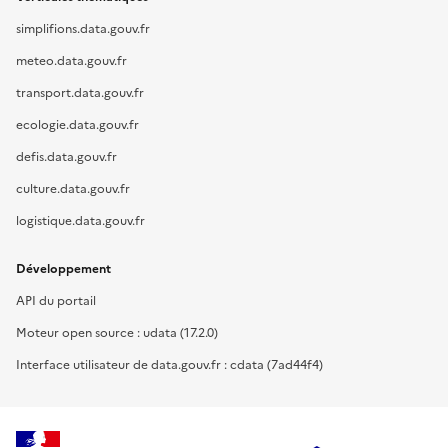
simplifions.data.gouv.fr
meteo.data.gouv.fr
transport.data.gouv.fr
ecologie.data.gouv.fr
defis.data.gouv.fr
culture.data.gouv.fr
logistique.data.gouv.fr
Développement
API du portail
Moteur open source : udata (17.2.0)
Interface utilisateur de data.gouv.fr : cdata (7ad44f4)